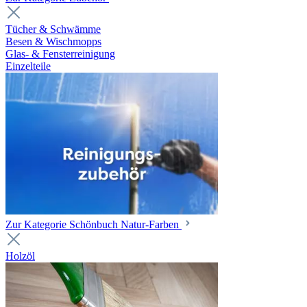
Tücher & Schwämme
Besen & Wischmopps
Glas- & Fensterreinigung
Einzelteile
Zur Kategorie Schönbuch Natur-Farben
Holzöl