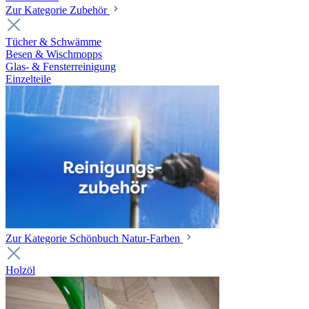
Zur Kategorie Zubehör
Tücher & Schwämme
Besen & Wischmopps
Glas- & Fensterreinigung
Einzelteile
Zur Kategorie Schönbuch Natur-Farben
Holzöl