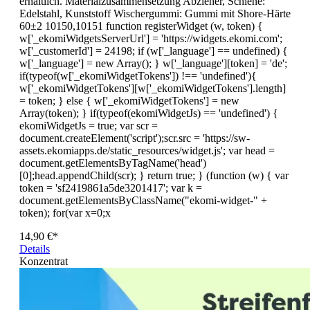
erhältlich. Materialzusammensetzung Abzieher, Schiene:
Edelstahl, Kunststoff Wischergummi: Gummi mit Shore-Härte
60±2 10150,10151 function registerWidget (w, token) {
w['_ekomiWidgetsServerUrl'] = 'https://widgets.ekomi.com';
w['_customerId'] = 24198; if (w['_language'] == undefined) {
w['_language'] = new Array(); } w['_language'][token] = 'de';
if(typeof(w['_ekomiWidgetTokens']) !== 'undefined'){
w['_ekomiWidgetTokens'][w['_ekomiWidgetTokens'].length]
= token; } else { w['_ekomiWidgetTokens'] = new
Array(token); } if(typeof(ekomiWidgetJs) == 'undefined') {
ekomiWidgetJs = true; var scr =
document.createElement('script');scr.src = 'https://sw-
assets.ekomiapps.de/static_resources/widget.js'; var head =
document.getElementsByTagName('head')
[0];head.appendChild(scr); } return true; } (function (w) { var
token = 'sf2419861a5de3201417'; var k =
document.getElementsByClassName("ekomi-widget-" +
token); for(var x=0;x
14,90 €*
Details
Konzentrat