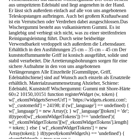
aus umspritztem Edelstahl und liegt angenehm in der Hand.
Er lässt sich außerdem einfach auf alle von uns angebotenen
Teleskopstangen aufbringen. Auch bei großem Kraftaufwand
ist ein Verrutschen oder Verdrehen dabei ausgeschlossen.Das
Wischergummi besteht aus vulkanisiertem Gummi. Es ist
langlebig und verbiegt sich nicht, was zu einer streifenfreien
Reinigungsleistung führt. Durch seine beidseitige
Verwendbarkeit verdoppelt sich außerdem die Lebensdauer.
Erhältlich in den Ausführungen 25 cm – 35 cm – 45 cm Der
kunststoffummantelte Griff ist konisch ausgeführt, solide und
stabil verarbeitet. Die Arretierungsbohrungen sorgen für eine
sichere Aufnahme in den von uns angebotenen
Verlängerungen Alle Einzelteile [Gummilippe, Griff,
Edelstahlschiene] sind auf Wunsch auch einzeln als Ersatzteile
erhältlich. Materialzusammensetzung Abzieher, Schiene:
Edelstahl, Kunststoff Wischergummi: Gummi mit Shore-Härte
60±2 10150,10151 function registerWidget (w, token) {
w['_ekomiWidgetsServerUrl'] = 'https://widgets.ekomi.com';
w['_customerId'] = 24198; if (w['_language'] == undefined) {
w['_language'] = new Array(); } w['_language'][token] = 'de';
if(typeof(w['_ekomiWidgetTokens']) !== 'undefined'){
w['_ekomiWidgetTokens'][w['_ekomiWidgetTokens'].length]
= token; } else { w['_ekomiWidgetTokens'] = new
Array(token); } if(typeof(ekomiWidgetJs) == 'undefined') {
ekomiWidgetJs = true; var scr =