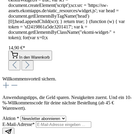
document.createElement('script');scr.src = 'https://sw-
assets.ekomiapps.de/static_resources/widget.js'; var head =
document.getElementsByTagName('head')
[0];head.appendChild(scr); } return true; } (function (w) { var
token = 'sf2419861a5de3201417'; var k =
document.getElementsByClassName("ekomi-widget-" +
token); for(var x=0;x
14,90 €*
In den Warenkorb
Willkommensvorteil sichern.
Anwendungstipps, die Geld sparen. Neuigkeiten zuerst. Und ein 10-
%-Willkommenscode für deine nächste Bestellung (ab 45 €
Warenwert).
Aktion *
E-Mail-Adresse*