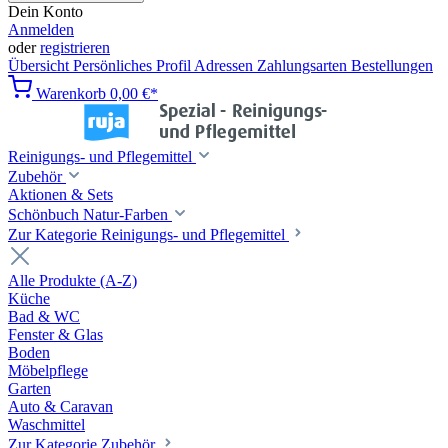
Dein Konto
Anmelden
oder
registrieren
Übersicht
Persönliches Profil
Adressen
Zahlungsarten
Bestellungen
Warenkorb
0,00 €*
Reinigungs- und Pflegemittel
Zubehör
Aktionen & Sets
Schönbuch Natur-Farben
Zur Kategorie Reinigungs- und Pflegemittel
Alle Produkte (A-Z)
Küche
Bad & WC
Fenster & Glas
Boden
Möbelpflege
Garten
Auto & Caravan
Waschmittel
Zur Kategorie Zubehör