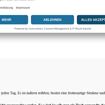
ich um ein Gratisprodukt handelt. Besuche den Warenkorb, um von
jeden Tag. Es ist äußerst reißfest, besitzt eine frotteeartige Struktur u