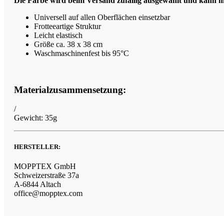
Die Farbe wird beim Versand zufällig ausgewählt und kann ni
Universell auf allen Oberflächen einsetzbar
Frotteeartige Struktur
Leicht elastisch
Größe ca. 38 x 38 cm
Waschmaschinenfest bis 95°C
Materialzusammensetzung:
/
Gewicht: 35g
HERSTELLER:
MOPPTEX GmbH
Schweizerstraße 37a
A-6844 Altach
office@mopptex.com