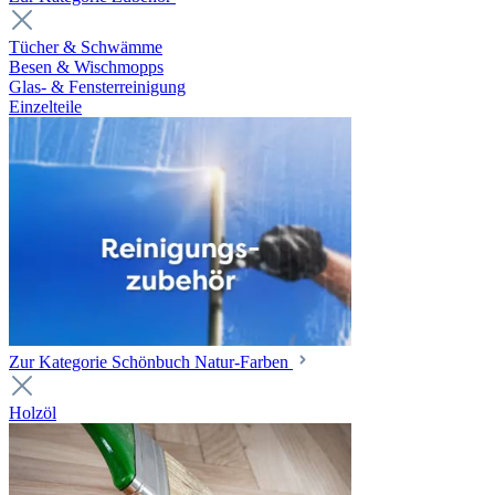
Tücher & Schwämme
Besen & Wischmopps
Glas- & Fensterreinigung
Einzelteile
Zur Kategorie Schönbuch Natur-Farben
Holzöl