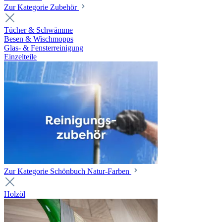
Zur Kategorie Zubehör
Tücher & Schwämme
Besen & Wischmopps
Glas- & Fensterreinigung
Einzelteile
Zur Kategorie Schönbuch Natur-Farben
Holzöl